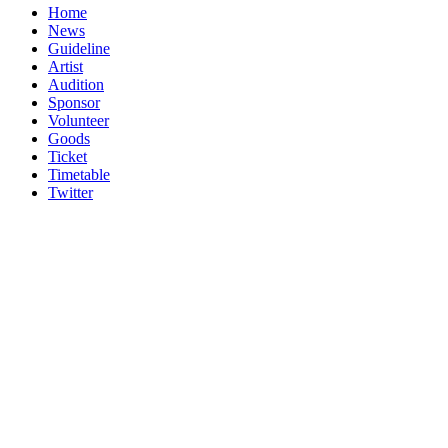
Home
News
Guideline
Artist
Audition
Sponsor
Volunteer
Goods
Ticket
Timetable
Twitter