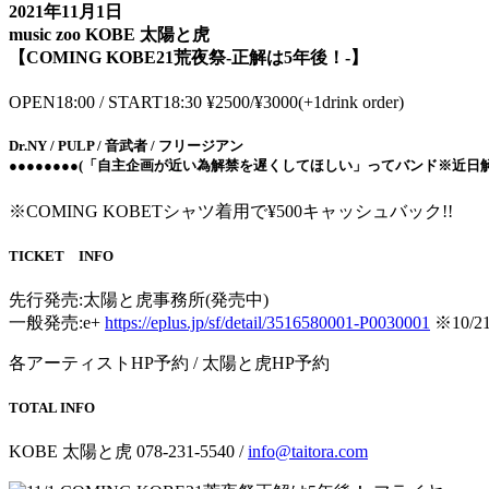
2021年11月1日
music zoo KOBE 太陽と虎
【COMING KOBE21荒夜祭-正解は5年後！-】
OPEN18:00 / START18:30 ¥2500/¥3000(+1drink order)
Dr.NY / PULP / 音武者 / フリージアン
●●●●●●●●(「自主企画が近い為解禁を遅くしてほしい」ってバンド※近日解
※COMING KOBETシャツ着用で¥500キャッシュバック!!
TICKET INFO
先行発売:太陽と虎事務所(発売中)
一般発売:e+
https://eplus.jp/sf/detail/3516580001-P0030001
※10/
各アーティストHP予約 / 太陽と虎HP予約
TOTAL INFO
KOBE 太陽と虎 078-231-5540 /
info@taitora.com