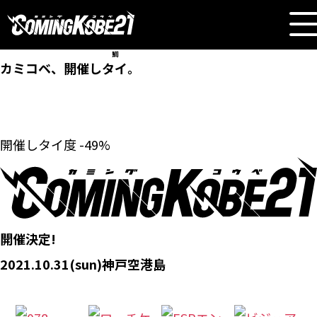
鯛
カミコベ、開催し
タイ
。
開催し
タイ
度
-49
%
開催決定!
2021.10.31
(sun)
神戸空港島