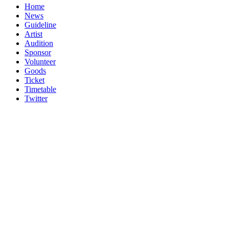
Home
News
Guideline
Artist
Audition
Sponsor
Volunteer
Goods
Ticket
Timetable
Twitter