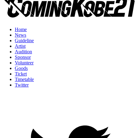
Home
News
Guideline
Artist
Audition
Sponsor
Volunteer
Goods
Ticket
Timetable
Twitter